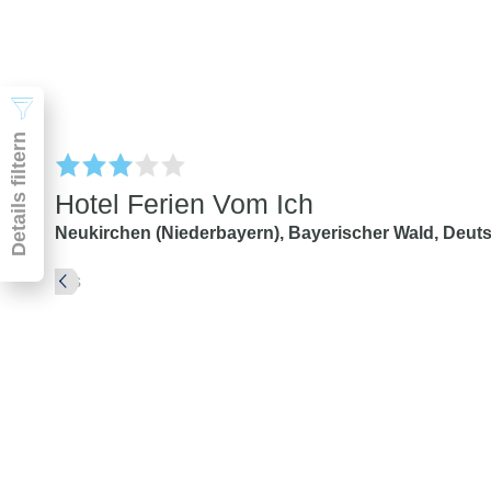
Suchen
Details filtern
Hotel Ferien Vom Ich
Neukirchen (Niederbayern),
Bayerischer Wald,
Deut
Pauschal & Lastminute
Nur Hotel
Abflughafen
Abflughafen
Zielflughafen
beliebig
früheste
späteste
-