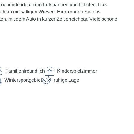
 Ruhesuchende ideal zum Entspannen und Erholen. Das
ch ab mit saftigen Wiesen. Hier können Sie das
, mit dem Auto in kurzer Zeit erreichbar. Viele schöne
t großer Liegewiese. Im Sommer lädt ein großer
ich im Nachbarhaus. Bitte beachten, dass es keinen
l, gutbürgerlich Zielgruppe: Sport- und Aktivurlauber,
ngzeiturlauber
s 20 m Bahnhof: Bogen 13 km Flughafen: München 140
Familienfreundlich
Kinderspielzimmer
Wintersportgebiet
ruhige Lage
, Aufenthaltsraum Parkplatzmöglichkeiten: Parkplatz -
änkeautomat, Gastgarten Smoking Policy: Rauchfreies
ahlung
gestühle - gebührenfrei
Billard - optional gegen Gebühr vor Ort, Tischtennis -