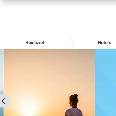
Reiseziel
Hotels
TUI Super Last Minute 2026
TUI SUPER LAST MINUTE buchen und bis zu 
Zu den A