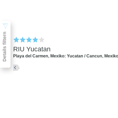
Suchen
Details filtern
RIU Yucatan
Playa del Carmen,
Mexiko: Yucatan / Cancun,
Mexik
Pauschal & Lastminute
Nur Hotel
Abflughafen
Abflughafen
Zielflughafen
beliebig
früheste
späteste
-