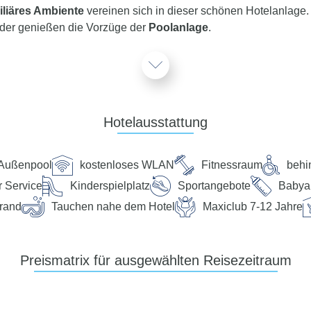
iliäres Ambiente
vereinen sich in dieser schönen Hotelanlage
der genießen die Vorzüge der
Poolanlage
.
ervice plus Reiseleiter
egelmäßig in diesem Hotel und steht Ihnen für alle Fragen, Info
ui App finden Sie dazu vor der Abreise die aktuelle Information.
service Team 24 Stunden, 7 Tage die Woche digital über die Ch
Hotelausstattung
Außenpool
kostenloses WLAN
Fitnessraum
behi
r Service
Kinderspielplatz
Sportangebote
Babya
Sandstrand von Playa del Carmen. Ca. 2,5 km sind es bis zur l
rand
Tauchen nahe dem Hotel
Maxiclub 7-12 Jahre
. 48 km vom Hotel entfernt gelegen. Zum charmanten Stadtzentru
en.
Preismatrix für ausgewählten Reisezeitraum
randlänge: ca. 15 km, Liegen: ohne Gebühr