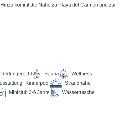
. Hinzu kommt die Nähe zu Playa del Carmen und zur
rmationen und Tipps persönlich zur Verfügung. Dieser
atfunktion der myTui App, telefonisch und per SMS für
ndertengerecht
Sauna
Wellness
usstattung
Kinderpool
Strandnähe
ebhaften Quinta Avenida mit zahlreichen Geschäften und
Miniclub 3-6 Jahre
Wasserrutsche
m sind es ca. 3 km. Transferzeit Flughafen Cancun: ca.