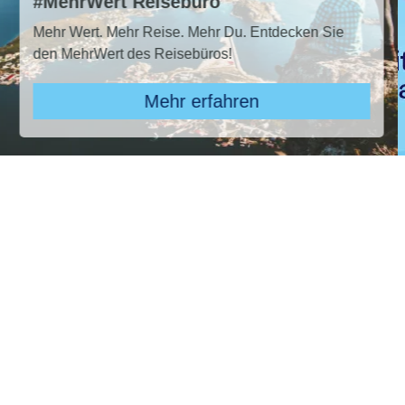
TUI Super Last Minute 2026
ecken Sie
TUI SUPER LAST MINUTE buchen und 
sparen!* Jetzt den Sommer sichern!
Zu den Angeboten
Pauschal & Lastminute
Nur Hotel
Kreuzfahrten
Reiseziel
ROBINSON Maldives, ROBINSON Maldives
Abflughafen
28 ausgewählt
früheste
späteste
-
Anreise
Abreise
Dauer
beliebig
Reisende