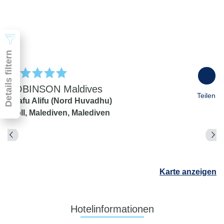
2 Erwachsene
Suchen
Details filtern
100
%
ROBINSON Maldives
Teilen
Gaafu Alifu (Nord Huvadhu)
Atoll,
Malediven,
Malediven
Pauschal & Lastminute
Nur Hotel
Abflughafen
Abflughafen
Karte anzeigen
Zielflughafen
beliebig
früheste
späteste
Hotelinformationen
-
Anreise
Abreise