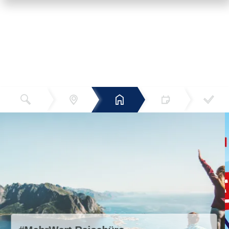
Reiseziel
Hotels
Termin
Buchen
Bestätigun
und Preise
g